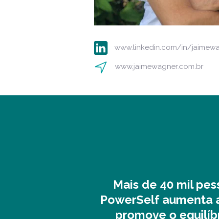
www.linkedin.com/in/jaimew
www.jaimewagner.com.br
Mais de 40 mil pe
PowerSelf aumenta a
promove o equilíb