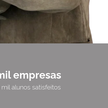
mil empresas
 mil alunos satisfeitos