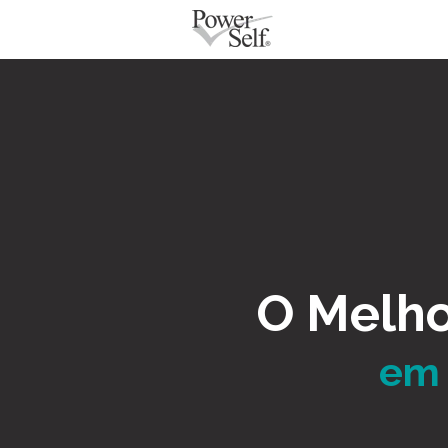
O Melho
em 