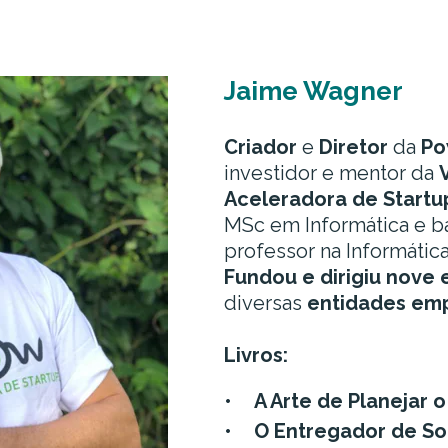
Jaime Wagner
Criador
e
Diretor
da
Po
investidor e mentor da
Aceleradora de Startu
MSc em Informática e bac
professor na Informátic
Fundou e dirigiu
nove 
diversas
entidades emp
Livros:
A Arte de Planejar 
O Entregador de S