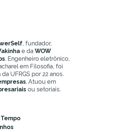
werSelf
, fundador,
Vakinha
e da
WOW
ps
. Engenheiro eletrônico,
harel em Filosofia, foi
a da UFRGS por 22 anos.
empresas
. Atuou em
resariais
ou setoriais.
o Tempo
onhos