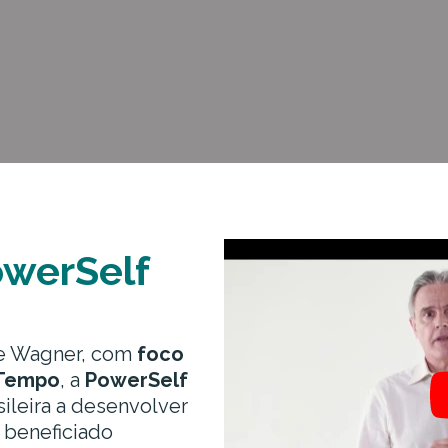
owerSelf
e Wagner, com
foco
 Tempo
, a
PowerSelf
ileira a desenvolver
 beneficiado