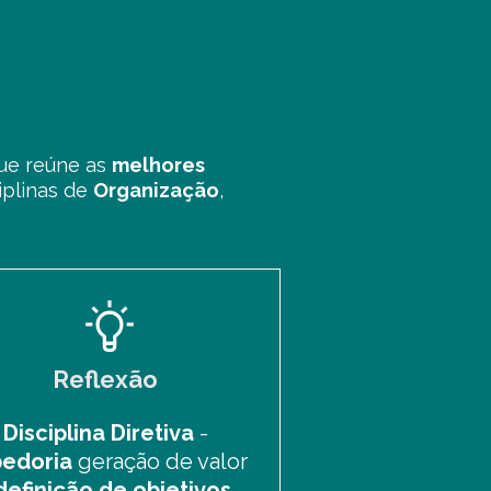
ue reúne as
melhores
iplinas de
Organização
,
Reflexão
Disciplina Diretiva
-
edoria
geração de valor
definição de objetivos
.