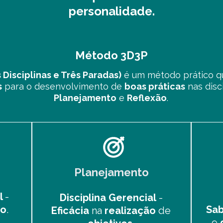
personalidade.
Método 3D3P
Disciplinas e Três Paradas)
é um método prático q
s
para o desenvolvimento de
boas práticas
nas disc
Planejamento
e
Reflexão
.
Planejamento
l
-
Disciplina Gerencial
-
Sab
ão
.
Eficácia
na
realização
de
e