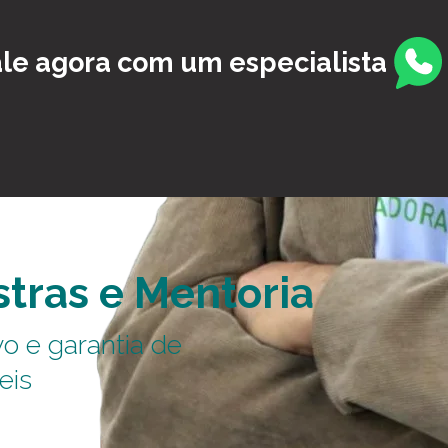
le agora com um especialista
stras e Mentoria
o e garantia de
eis