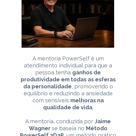
A mentoria PowerSelf é um
atendimento individual para que a
pessoa tenha
ganhos de
produtividade em todas as esferas
da personalidade
, promovendo o
equilíbrio e reduzindo a ansiedade
com sensíveis
melhoras na
qualidade de vida
.
A mentoria, conduzida por
Jaime
Wagner
se baseia no
Método
PowerSelf 3D3P
, um método prático